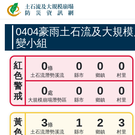
土石流及大規模崩塌防
應變開設專區
0404豪雨土石流及大規
變小組
警戒統計資訊
0
0
0
0
紅
條
色
土石流潛勢溪流
縣市
鄉鎮
村里
警
0
0
0
0
處
戒
大規模崩塌潛勢區
縣市
鄉鎮
村里
3
1
2
3
黃
條
色
土石流潛勢溪流
縣市
鄉鎮
村里