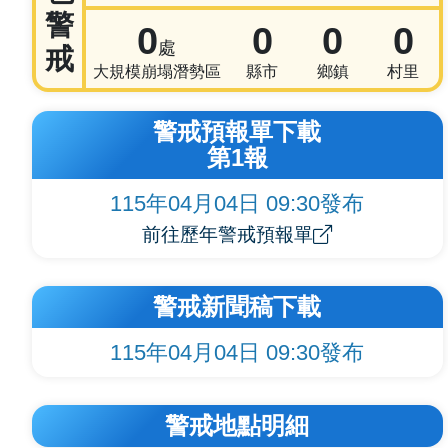
警
0
0
0
0
處
戒
大規模崩塌潛勢區
縣市
鄉鎮
村里
警戒預報單下載
第1報
115年04月04日 09:30發布
前往歷年警戒預報單
警戒新聞稿下載
115年04月04日 09:30發布
警戒地點明細