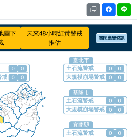
地圖下
未來48小時紅黃警戒
關閉應變資訊
載
推估
臺北市
土石流警戒
0
0
0
0
警戒
大規模崩塌警戒
0
0
0
0
何警戒
目前無發布任何警戒
基隆市
土石流警戒
0
0
大規模崩塌警戒
0
0
目前無發布任何警戒
宜蘭縣
土石流警戒
0
0