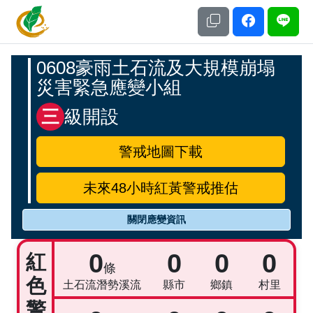
土石流及大規模崩塌防災資訊網
應變開設專區
0608豪雨土石流及大規模崩塌
災害緊急應變小組
三
級開設
警戒地圖下載
未來48小時紅黃警戒推估
關閉應變資訊
警戒統計資訊
0
0
0
0
紅
條
色
土石流潛勢溪流
縣市
鄉鎮
村里
警