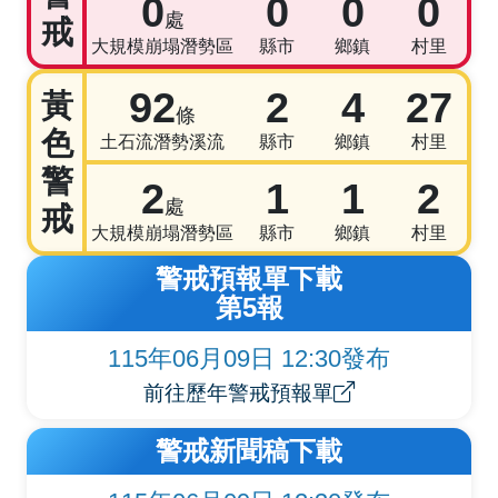
0
0
0
0
處
戒
大規模崩塌潛勢區
縣市
鄉鎮
村里
92
2
4
27
黃
條
色
土石流潛勢溪流
縣市
鄉鎮
村里
警
2
1
1
2
處
戒
大規模崩塌潛勢區
縣市
鄉鎮
村里
警戒預報單下載
第5報
115年06月09日 12:30發布
前往歷年警戒預報單
警戒新聞稿下載