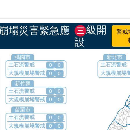
災資訊網
級開
模崩塌災害緊急應
三
警戒
設
警戒地圖與縣市列表
桃園市
新北市
土石流警戒
土石流警戒
0
0
大規模崩塌警戒
大規模崩塌
0
0
目前無發布任何警戒
目前無發布任
新竹縣
土石流警戒
0
0
大規模崩塌警戒
0
0
目前無發布任何警戒
苗栗市
土石流警戒
0
0
大規模崩塌警戒
0
0