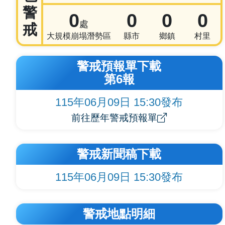
警
0
0
0
0
處
戒
大規模崩塌潛勢區
縣市
鄉鎮
村里
警戒預報單下載
第6報
115年06月09日 15:30發布
前往歷年警戒預報單
警戒新聞稿下載
115年06月09日 15:30發布
警戒地點明細