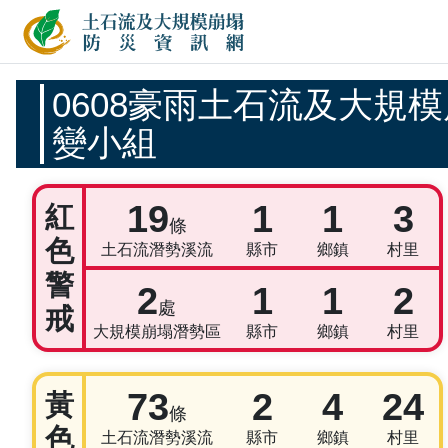
土石流及大規模崩塌防
應變開設專區
0608豪雨土石流及大規
變小組
警戒統計資訊
19
1
1
3
紅
條
色
土石流潛勢溪流
縣市
鄉鎮
村里
警
2
1
1
2
處
戒
大規模崩塌潛勢區
縣市
鄉鎮
村里
73
2
4
24
黃
條
色
土石流潛勢溪流
縣市
鄉鎮
村里