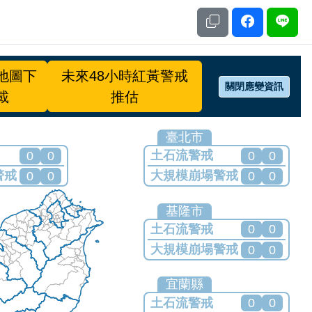
地圖下
未來48小時紅黃警戒
關閉應變資訊
載
推估
臺北市
土石流警戒
0
0
0
0
警戒
大規模崩塌警戒
0
0
0
0
何警戒
目前無發布任何警戒
基隆市
土石流警戒
0
0
大規模崩塌警戒
0
0
目前無發布任何警戒
宜蘭縣
土石流警戒
0
0