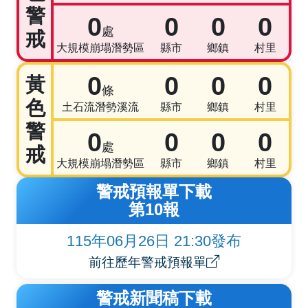
警
0
0
0
0
處
戒
大規模崩塌潛勢區
縣市
鄉鎮
村里
0
0
0
0
黃
條
色
土石流潛勢溪流
縣市
鄉鎮
村里
警
0
0
0
0
處
戒
大規模崩塌潛勢區
縣市
鄉鎮
村里
警戒預報單下載
第10報
115年06月26日 21:30發布
前往歷年警戒預報單
警戒新聞稿下載