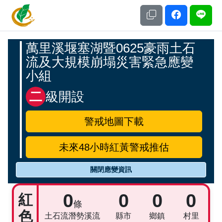
土石流及大規模崩塌防災資訊網
應變開設專區
萬里溪堰塞湖暨0625豪雨土石
流及大規模崩塌災害緊急應變
小組
二
級開設
警戒地圖下載
未來48小時紅黃警戒推估
關閉應變資訊
警戒統計資訊
0
0
0
0
紅
條
色
土石流潛勢溪流
縣市
鄉鎮
村里