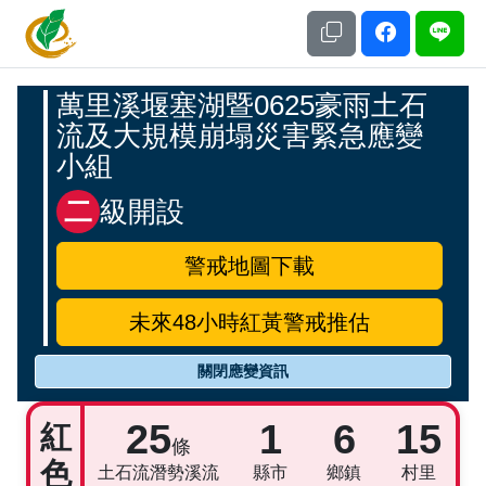
土石流及大規模崩塌防災資訊網
應變開設專區
萬里溪堰塞湖暨0625豪雨土石
流及大規模崩塌災害緊急應變
小組
二
級開設
警戒地圖下載
未來48小時紅黃警戒推估
關閉應變資訊
警戒統計資訊
25
1
6
15
紅
條
色
土石流潛勢溪流
縣市
鄉鎮
村里