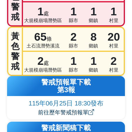
警
1
1
1
1
處
戒
大規模崩塌潛勢區
縣市
鄉鎮
村里
65
2
8
20
黃
條
色
土石流潛勢溪流
縣市
鄉鎮
村里
警
2
1
1
2
處
戒
大規模崩塌潛勢區
縣市
鄉鎮
村里
警戒預報單下載
第3報
115年06月25日 18:30發布
前往歷年警戒預報單
警戒新聞稿下載