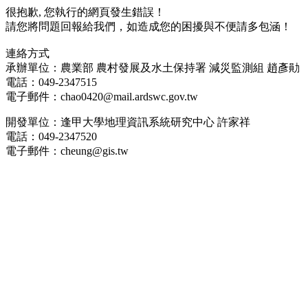
很抱歉, 您執行的網頁發生錯誤！
請您將問題回報給我們，如造成您的困擾與不便請多包涵！
連絡方式
承辦單位：農業部 農村發展及水土保持署 減災監測組 趙彥勛
電話：049-2347515
電子郵件：chao0420@mail.ardswc.gov.tw
開發單位：逢甲大學地理資訊系統研究中心 許家祥
電話：049-2347520
電子郵件：cheung@gis.tw