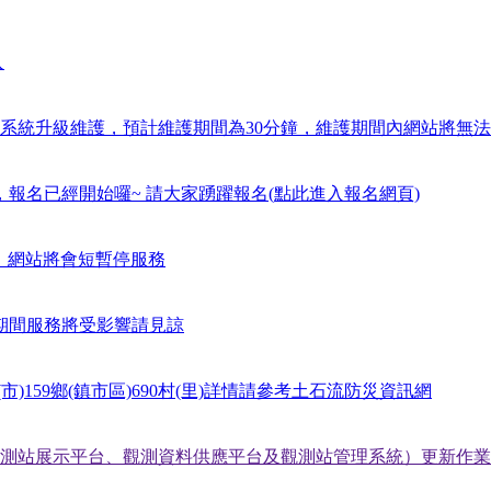
入
點30分進行系統升級維護，預計維護期間為30分鐘，維護期間內網站
報名已經開始囉~ 請大家踴躍報名(點此進入報名網頁)
統更新，網站將會短暫停服務
作業期間服務將受影響請見諒
市)159鄉(鎮市區)690村(里)詳情請參考土石流防災資訊網
統（觀測站展示平台、觀測資料供應平台及觀測站管理系統）更新