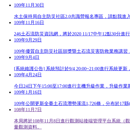
109年11月30日
水土保持局自主防災社區2.0共識營報名專區，請點我進
109年11月16日
246土石流防災資訊網，將於2020 11/17中午12
109年9月29日
109年優質自主防災社區頒獎暨土石流災害防救業務講習，
109年9月4日
[系統維護公告] 系統預計於9/4 20:00~21:00進行系
109年4月24日
今日24日下午15:00至17:00進行主機升級作業，升級
109年1月16日
109年公開更新全臺土石流潛勢溪流1,726條，分布於17縣(
108年11月7日
本局將於108年11月8日進行觀測站後端管理平台系
量觀測資料。