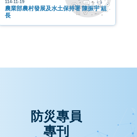
114-11-19
農業部農村發展及水土保持署 陳振宇 組
長
第33期
第
防災專員
專刊