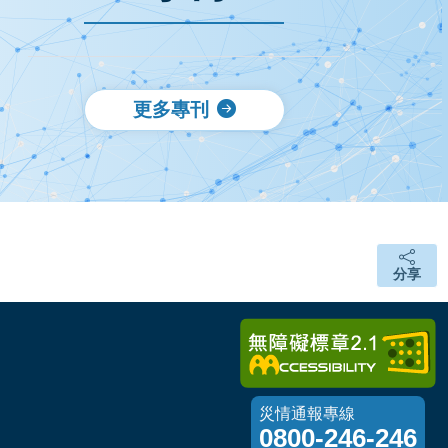
更多專刊
分享
分享
災情通報專線
0800-246-246