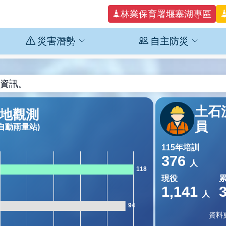
林業保育署堰塞湖專區
災害潛勢
自主防災
，歡迎各界下載參考。
面，歡迎各界瀏覽參考。
動資訊。
況，歡迎各界下載參考。
土石
地觀測
於115年3月1日起行政區域調整，「桃市DF010」土石
員
自動雨量站)
社區金質、銀質、銅質認證名單，計9處金質社區、31處銀質社
115年培訓
處：經檢討0728豪雨災區，新增高雄市1處二次災害高風險區。
376
人
現役
1,141
人
資料