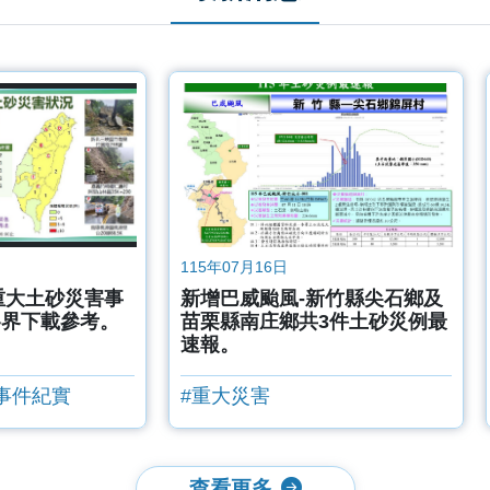
115年07月16日
雨重大土砂災害事
新增巴威颱風-新竹縣尖石鄉及
各界下載參考。
苗栗縣南庄鄉共3件土砂災例最
速報。
事件紀實
#重大災害
查看更多