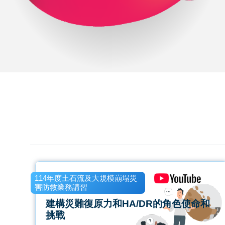
114年度土石流及大規模崩塌災
害防救業務講習
建構災難復原力和HA/DR的角色使命和
挑戰