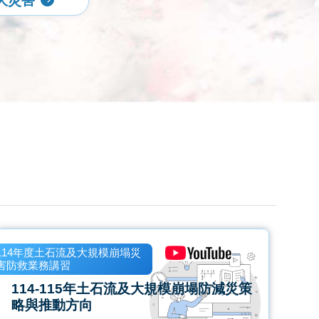
大災害
114年度土石流及大規模崩塌災
害防救業務講習
114-115年土石流及大規模崩塌防減災策
略與推動方向