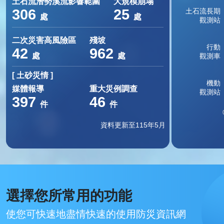
土石流潛勢溪流影響範圍
大規模崩塌
306
25
處
處
二次災害高風險區
殘坡
42
962
處
處
[ 土砂災情 ]
媒體報導
重大災例調查
397
46
件
件
資料更新至115年5月
選擇您所常用的功能
使您可快速地盡情快速的使用防災資訊網