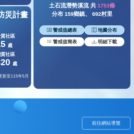
土石流警戒
土石流潛勢溪流 共
條
1753
防災計畫
分布
鄉鎮、
村里
159
692
警戒值總表
地圖分布
金質社區
警戒值簡表
明細下載
15
處
銅質社區
320
處
更新至115年5月
前往網站導覽