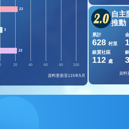
自主
推動
累計
628
村里
銀質社區
112
處
資料
資料更新至115年5月