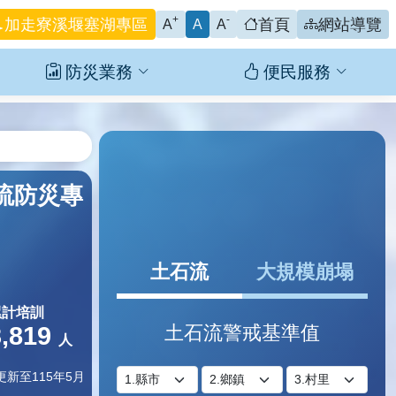
+
-
加走寮溪堰塞湖專區
首頁
網站導覽
A
A
A
防災業務
便民服務
流防災專
流潛勢溪流原轄區調整後位於文藝里轄內，本系統於2月9日先
區、22處銅質社區。
土石流
大規模崩塌
累計培訓
土石流警戒基準值
3,819
人
選擇縣市
選擇鄉鎮
選擇村里
更新至115年5月