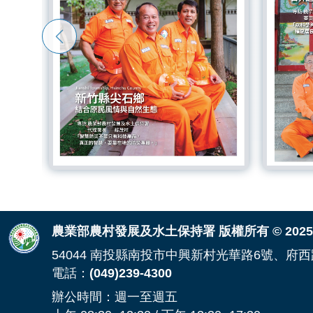
頁面頂端
農業部農村發展及水土保持署 版權所有 © 2025 ARDS
54044 南投縣南投市中興新村光華路6號、府西
電話：
(049)239-4300
辦公時間：週一至週五