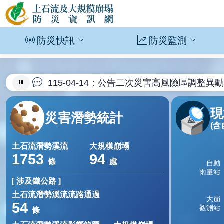
網站主選單
土石流及大規模崩塌防災資訊網
防災快訊
防災監測
115-07-27：新增紅霞颱風土砂災害狀況
115-06-15：新增加走寮溪堰塞湖專區頁
資訊總覽專區
115-04-14：公告二次災害高風險區調整異
115-04-04：新增0404豪雨土砂災害狀
現
災害潛勢統計
115-02-09：因應桃園市龜山區文青里
(含
114-10-16：公告114年優質自主防災
土石流潛勢溪流
大規模崩塌
114-10-03：更新二次災害高風險區42
1753
94
條
處
[ 涉及鐵公路 ]
土石流潛勢溪流流路通過
54
條