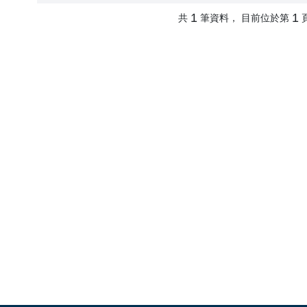
1
1
共
筆資料， 目前位於第
頁面頂端