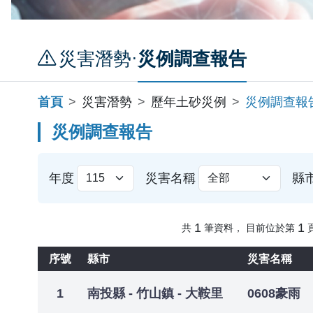
·
災害潛勢
災例調查報告
首頁
災害潛勢
歷年土砂災例
災例調查報
災例調查報告
篩選條件
年度
災害名稱
縣
1
1
共
筆資料， 目前位於第
序號
縣市
災害名稱
土石流及大規模崩塌警戒
1
南投縣 - 竹山鎮 - 大鞍里
0608豪雨