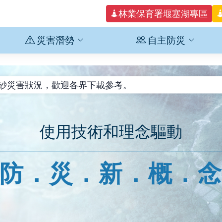
林業保育署堰塞湖專區
災害潛勢
自主防災
颱風土砂災害狀況，歡迎各界下載參考。
寮溪堰塞湖專區頁面，歡迎各界瀏覽參考。
害高風險區調整異動資訊。
4豪雨土砂災害狀況，歡迎各界下載參考。
使用技術和理念驅動
市龜山區文青里於115年3月1日起行政區域調整，「桃市D
4年優質自主防災社區金質、銀質、銅質認證名單，計9處金質社
防．災．新．概．
災害高風險區42處：經檢討0728豪雨災區，新增高雄市1處二