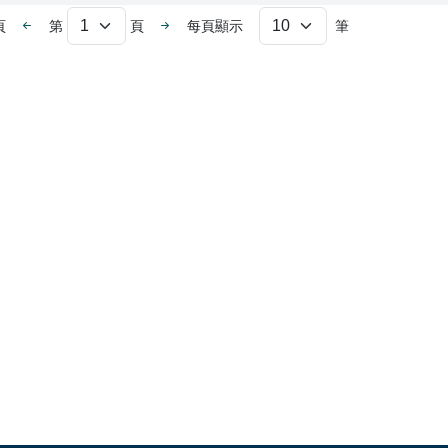
上一頁
下一頁
頁
第
頁
每頁顯示
筆
選擇頁數