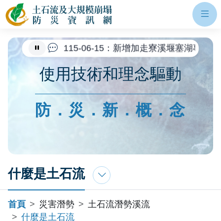
網站主選單
土石流及大規模崩塌防災資訊網
開
115-07-27：新增紅霞颱風土砂災害
115-06-15：新增加走寮溪堰塞湖專
115-04-14：公告二次災害高風險區調
使用技術和理念驅動
115-04-04：新增0404豪雨土砂災
115-02-09：因應桃園市龜山區文
防．災．新．概．念
114-10-16：公告114年優質自主
114-10-03：更新二次災害高風險區
什麼是土石流
首頁
災害潛勢
土石流潛勢溪流
什麼是土石流