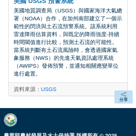
美國 USGS 預警系統
美國地質調查局（USGS）與國家海洋大氣總
署（NOAA）合作，在加州南部建立了一個示
範性的閃洪與土石流預警系統。該系統利用
雷達降雨估算資料，與既定的降雨強度-持續
時間閾值進行比較，預測土石流的可能性。
當系統判斷有土石流風險時，會透過國家氣
象服務（NWS）的先進天氣資訊處理系統
（AWIPS）發佈預警，並通知相關應變單位
進行處置。
資料來源：
USGS
分享
分享
頁面頂端
農業部農村發展及水土保持署 版權所有 © 2025