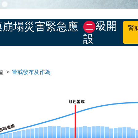
級開
模崩塌災害緊急應
二
警
設
值
警戒發布及作為