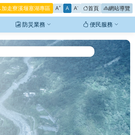
+
-
加走寮溪堰塞湖專區
首頁
網站導覽
A
A
A
防災業務
便民服務
F010」土石流潛勢溪流原轄區調整後位於文藝里轄內，本系
區、31處銀質社區、22處銅質社區。
次災害高風險區。
念