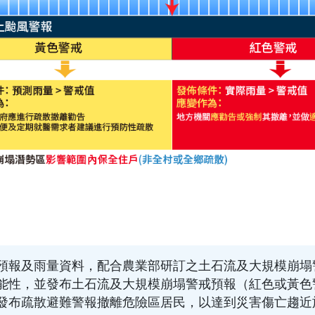
預報及雨量資料，配合農業部研訂之土石流及大規模崩塌
能性，並發布土石流及大規模崩塌警戒預報（紅色或黃色
發布疏散避難警報撤離危險區居民，以達到災害傷亡趨近