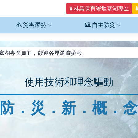
林業保育署堰塞湖專區
災害潛勢
自主防災
颱風土砂災害狀況，歡迎各界下載參考。
寮溪堰塞湖專區頁面，歡迎各界瀏覽參考。
害高風險區調整異動資訊。
市龜山區文青里於115年3月1日起行政區域調整，「桃市D
4年優質自主防災社區金質、銀質、銅質認證名單，計9處金質社
使用技術和理念驅動
災害高風險區42處：經檢討0728豪雨災區，新增高雄市1處二
防．災．新．概．