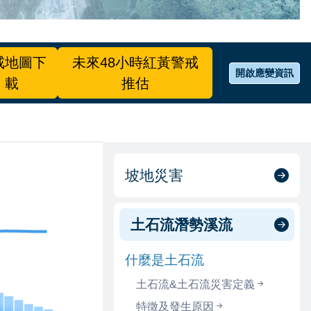
戒地圖下
未來48小時紅黃警戒
開啟應變資訊
載
推估
坡地災害
土石流潛勢溪流
什麼是土石流
土石流&土石流災害定義
特徵及發生原因