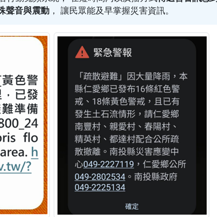
殊聲音與震動
， 讓民眾能及早掌握災害資訊。