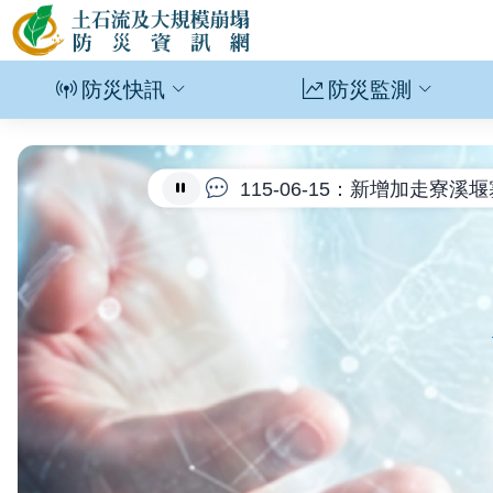
網站主選單
土石流及大規模崩塌防災資訊網
防災快訊
防災監測
115-07-27：新增紅霞
115-06-15：新增加走
115-04-14：公告二次災
115-02-09：因應桃園
114-10-16：公告11
114-10-03：更新二次