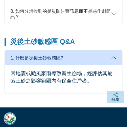
8. 如何分辨收到的是災防告警訊息而不是惡作劇簡
訊？
災後土砂敏感區 Q&A
1. 什麼是災後土砂敏感區?
因地震或颱風豪雨導致新生崩塌，經評估其崩
落土砂之影響範圍內有保全住戶者。
分享
分享
頁面頂端