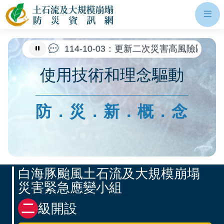
網站主選單
土石流及大規模崩塌防災資訊網
115-02-09：因應桃園市龜山區文
開
114-10-16：公告114年優質自主
114-10-03：更新二次災害高風險區
使用技術和理念驅動
防．災．新．概．念
應變開設專區
白海豚颱風土石流及大規模崩塌
災害緊急應變小組
二
級開設