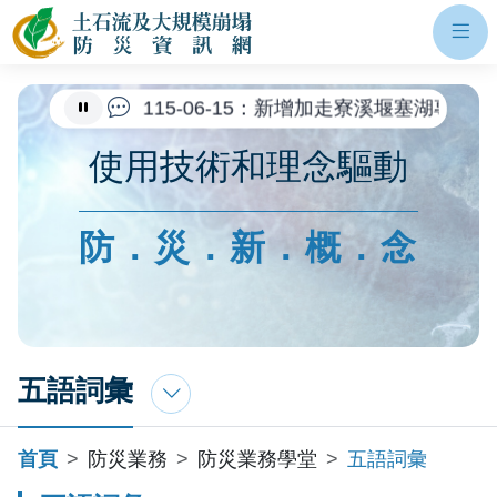
網站主選單
土石流及大規模崩塌防災資訊網
開
115-07-27：新增紅霞颱風土砂災害
115-06-15：新增加走寮溪堰塞湖專
115-04-14：公告二次災害高風險區調
使用技術和理念驅動
115-04-04：新增0404豪雨土砂災
115-02-09：因應桃園市龜山區文
防．災．新．概．念
114-10-16：公告114年優質自主
114-10-03：更新二次災害高風險區
五語詞彙
首頁
防災業務
防災業務學堂
五語詞彙