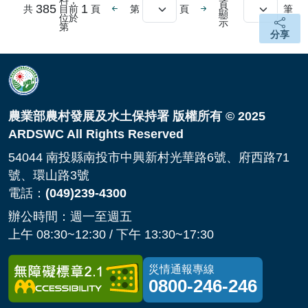
料，
頁
上一頁
下一頁
385
1
共
目前
頁
第
頁
筆
選擇頁數
顯
位於
分享
示
第
分享
頁面頂端
農業部農村發展及水土保持署 版權所有 © 2025
ARDSWC All Rights Reserved
54044 南投縣南投市中興新村光華路6號、府西路71
號、環山路3號
電話：
(049)239-4300
辦公時間：週一至週五
上午 08:30~12:30 / 下午 13:30~17:30
災情通報專線
0800-246-246