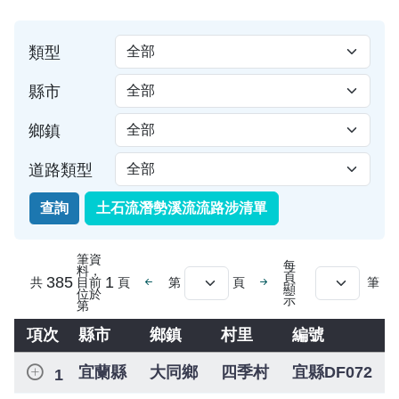
類型
縣市
鄉鎮
道路類型
查詢
土石流潛勢溪流流路涉清單
筆資
每
料，
頁
上一頁
下一頁
385
1
共
目前
頁
第
頁
筆
選擇頁數
顯
位於
示
第
項次
縣市
鄉鎮
村里
編號
鐵公路臨近土石流及大規模崩塌清單
宜蘭縣
大同鄉
四季村
宜縣DF072
1