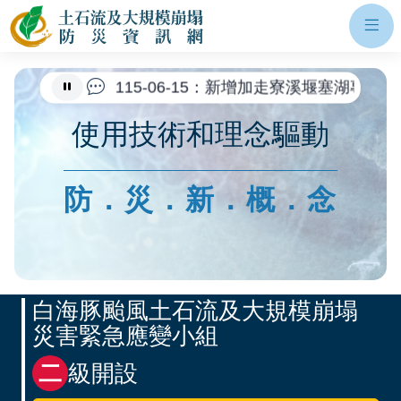
網站主選單
土石流及大規模崩塌防災資訊網
開
115-07-27：新增紅霞颱風土砂災害
115-06-15：新增加走寮溪堰塞湖專
115-04-14：公告二次災害高風險區調
使用技術和理念驅動
115-02-09：因應桃園市龜山區文
114-10-16：公告114年優質自主
防．災．新．概．念
114-10-03：更新二次災害高風險區
應變開設專區
白海豚颱風土石流及大規模崩塌
災害緊急應變小組
二
級開設