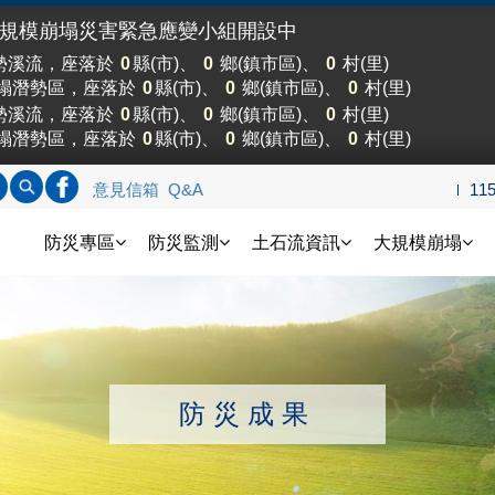
大規模崩塌災害緊急應變小組開設中
勢溪流，座落於
0
縣(市)、
0
鄉(鎮市區)、
0
村(里)
塌潛勢區，座落於
0
縣(市)、
0
鄉(鎮市區)、
0
村(里)
勢溪流，座落於
0
縣(市)、
0
鄉(鎮市區)、
0
村(里)
塌潛勢區，座落於
0
縣(市)、
0
鄉(鎮市區)、
0
村(里)
標題查詢
內文查詢
連結FB
意見信箱
Q&A
11
土石流防災資訊網
防災專區
防災監測
土石流資訊
大規模崩塌
防災成果