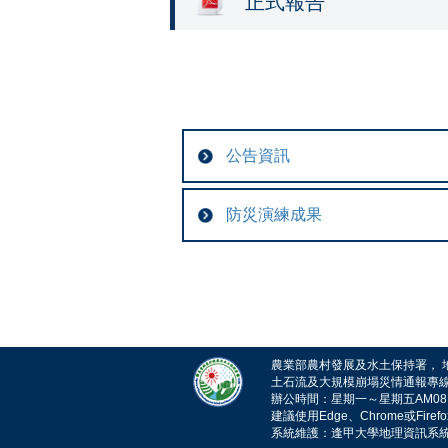
正式報告
公告資訊
防災演練成果
農業部農村發展及水土保持署， 地址：
土石流及大規模崩塌災情通報專線電話：
辦公時間：星期一～星期五AM08:30~1
建議使用Edge、Chrome或Fire
系統維護：逢甲大學地理資訊系