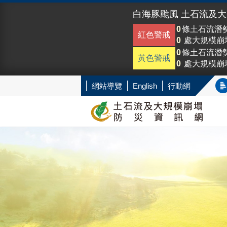
白海豚颱風 土石流及
0
條土石流潛
紅色警戒
0
處大規模崩
0
條土石流潛
黃色警戒
0
處大規模崩
網站導覽
English
行動網