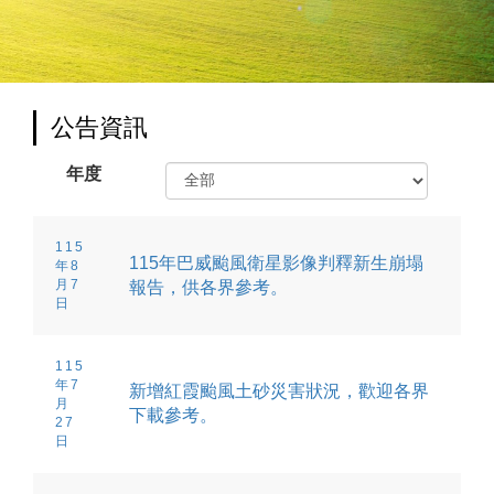
公告資訊
年度
115
115年巴威颱風衛星影像判釋新生崩塌
年8
月7
報告，供各界參考。
日
115
年7
新增紅霞颱風土砂災害狀況，歡迎各界
月
下載參考。
27
日