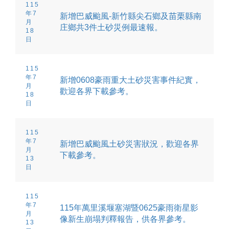
115
年7
新增巴威颱風-新竹縣尖石鄉及苗栗縣南
月
庄鄉共3件土砂災例最速報。
18
日
115
年7
新增0608豪雨重大土砂災害事件紀實，
月
歡迎各界下載參考。
18
日
115
年7
新增巴威颱風土砂災害狀況，歡迎各界
月
下載參考。
13
日
115
年7
115年萬里溪堰塞湖暨0625豪雨衛星影
月
像新生崩塌判釋報告，供各界參考。
13