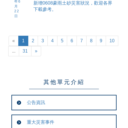
年6
新增0608豪雨土砂災害狀況，歡迎各界
月
下載參考。
22
日
«
1
2
3
4
5
6
7
8
9
10
...
31
»
其他單元介紹
公告資訊
重大災害事件