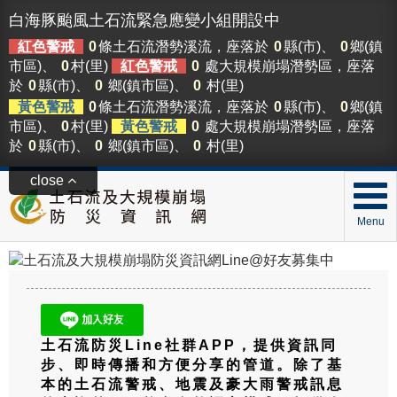
白海豚颱風土石流緊急應變小組開設中
紅色警戒
0
條土石流潛勢溪流，座落於
0
縣(市)、
0
鄉(鎮
市區)、
0
村(里)
紅色警戒
0
處大規模崩塌潛勢區，座落
於
0
縣(市)、
0
鄉(鎮市區)、
0
村(里)
黃色警戒
0
條土石流潛勢溪流，座落於
0
縣(市)、
0
鄉(鎮
市區)、
0
村(里)
黃色警戒
0
處大規模崩塌潛勢區，座落
於
0
縣(市)、
0
鄉(鎮市區)、
0
村(里)
close
Menu
土石流防災Line社群APP，提供資訊同
步、即時傳播和方便分享的管道。除了基
本的土石流警戒、地震及豪大雨警戒訊息