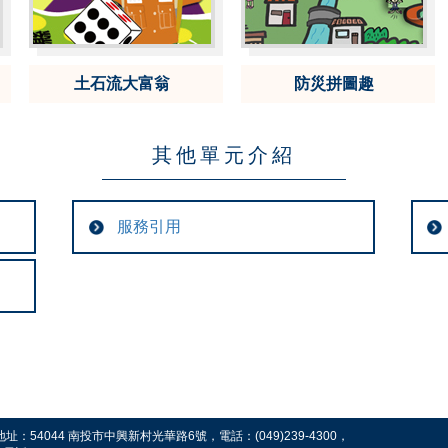
土石流大富翁
防災拼圖趣
其他單元介紹
服務引用
54044 南投市中興新村光華路6號，電話：(049)239-4300，