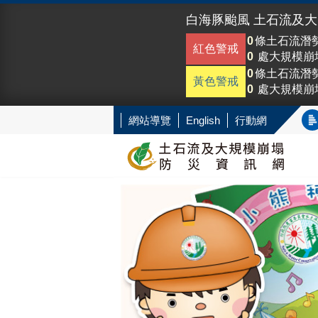
白海豚颱風 土石流及
0
條土石流潛
紅色警戒
0
處大規模崩
0
條土石流潛
黃色警戒
0
處大規模崩
網站導覽
English
行動網