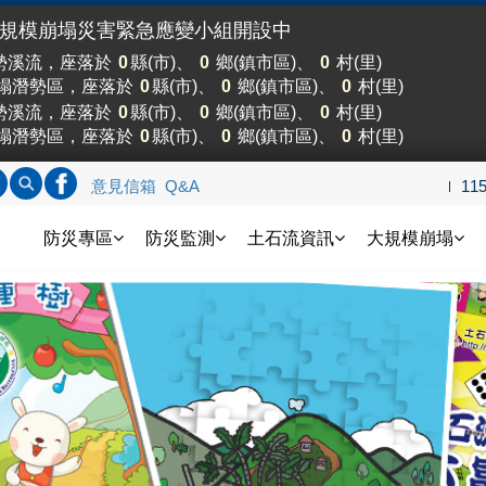
大規模崩塌災害緊急應變小組開設中
勢溪流，座落於
0
縣(市)、
0
鄉(鎮市區)、
0
村(里)
塌潛勢區，座落於
0
縣(市)、
0
鄉(鎮市區)、
0
村(里)
勢溪流，座落於
0
縣(市)、
0
鄉(鎮市區)、
0
村(里)
塌潛勢區，座落於
0
縣(市)、
0
鄉(鎮市區)、
0
村(里)
標題查詢
內文查詢
連結FB
意見信箱
Q&A
11
土石流防災資訊網
防災專區
防災監測
土石流資訊
大規模崩塌