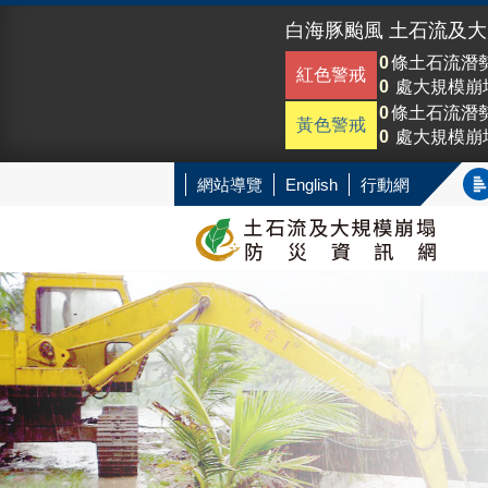
白海豚颱風 土石流及
0
條土石流潛
紅色警戒
0
處大規模崩
0
條土石流潛
黃色警戒
0
處大規模崩
網站導覽
English
行動網