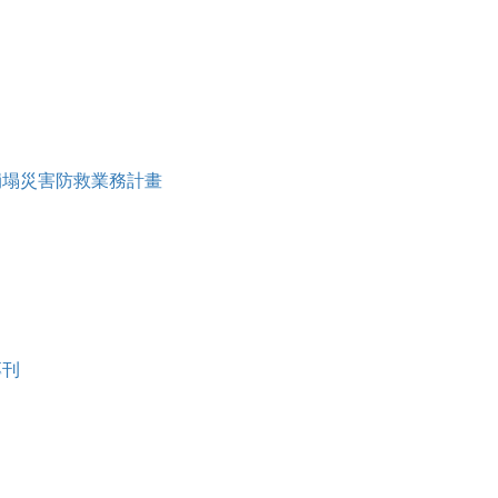
模崩塌災害防救業務計畫
專刊