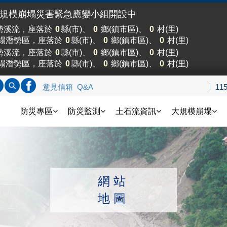
大規模崩塌災害緊急應變小組開設中
勢溪流，座落於
0
縣(市)、
0
鄉(鎮市區)、
0
村(里)
塌潛勢區，座落於
0
縣(市)、
0
鄉(鎮市區)、
0
村(里)
勢溪流，座落於
0
縣(市)、
0
鄉(鎮市區)、
0
村(里)
塌潛勢區，座落於
0
縣(市)、
0
鄉(鎮市區)、
0
村(里)
標題查詢
內文查詢
連結FB
意見信箱
Q&A
11
土石流防災資訊網
防災專區
防災監測
土石流資訊
大規模崩塌
網站
地圖