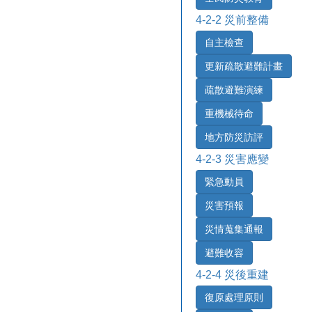
4-2-2 災前整備
自主檢查
更新疏散避難計畫
疏散避難演練
重機械待命
地方防災訪評
4-2-3 災害應變
緊急動員
災害預報
災情蒐集通報
避難收容
4-2-4 災後重建
復原處理原則