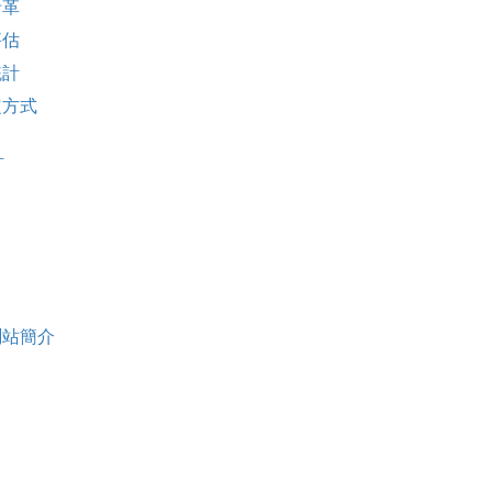
沿革
評估
統計
定方式
計
測站簡介