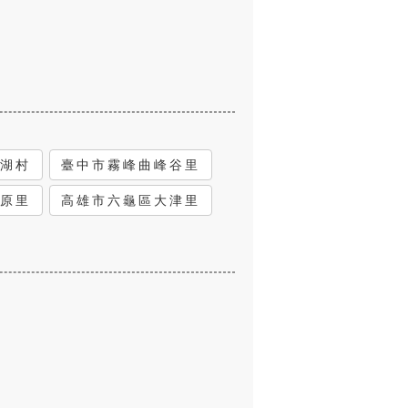
湖村
臺中市霧峰曲峰谷里
原里
高雄市六龜區大津里