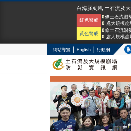
白海豚颱風 土石流及
0
條土石流潛
紅色警戒
0
處大規模崩
0
條土石流潛
黃色警戒
0
處大規模崩
網站導覽
English
行動網