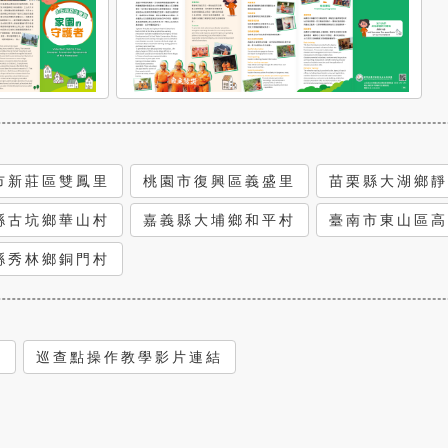
。
市新莊區雙鳳里
桃園市復興區義盛里
苗栗縣大湖鄉靜
縣古坑鄉華山村
嘉義縣大埔鄉和平村
臺南市東山區高
縣秀林鄉銅門村
)
巡查點操作教學影片連結