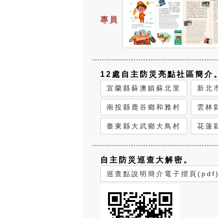
專員
12處自主防災亮點社區簡介
宜蘭縣蘇澳鎮蘇北里
新北
南投縣鹿谷鄉和雅村
雲林
臺東縣大武鄉大鳥村
花蓮
自主防災巡查大解密。
巡查點說明簡介電子摺頁(pdf