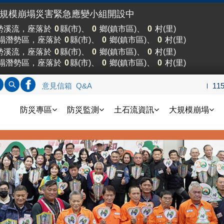
大規模崩塌災害緊急應變小組開設中
勢溪流，座落於
0
縣(市)、
0
鄉(鎮市區)、
0
村(里)
塌潛勢區，座落於
0
縣(市)、
0
鄉(鎮市區)、
0
村(里)
勢溪流，座落於
0
縣(市)、
0
鄉(鎮市區)、
0
村(里)
塌潛勢區，座落於
0
縣(市)、
0
鄉(鎮市區)、
0
村(里)
標題查詢
內文查詢
連結FB
意見信箱
Q&A
11
土石流防災資訊網
防災專區
防災監測
土石流資訊
大規模崩塌