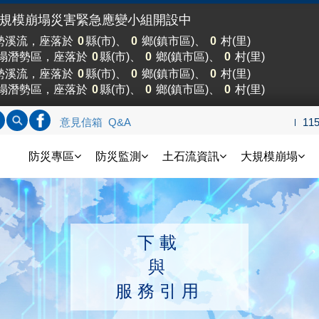
大規模崩塌災害緊急應變小組開設中
勢溪流，座落於
0
縣(市)、
0
鄉(鎮市區)、
0
村(里)
塌潛勢區，座落於
0
縣(市)、
0
鄉(鎮市區)、
0
村(里)
勢溪流，座落於
0
縣(市)、
0
鄉(鎮市區)、
0
村(里)
塌潛勢區，座落於
0
縣(市)、
0
鄉(鎮市區)、
0
村(里)
標題查詢
內文查詢
連結FB
意見信箱
Q&A
11
土石流防災資訊網
防災專區
防災監測
土石流資訊
大規模崩塌
下載
與
服務引用