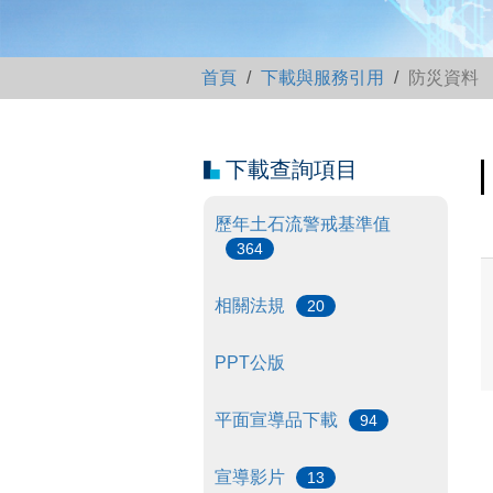
首頁
下載與服務引用
防災資料
下載查詢項目
歷年土石流警戒基準值
364
相關法規
20
PPT公版
平面宣導品下載
94
宣導影片
13