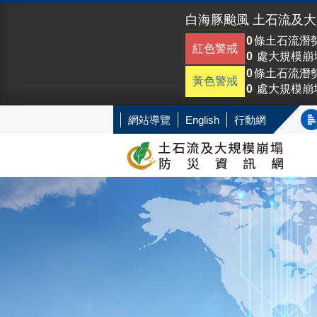
白海豚颱風 土石流及
0
條土石流潛
紅色警戒
0
處大規模崩
0
條土石流潛
黃色警戒
0
處大規模崩
網站導覽
English
行動網