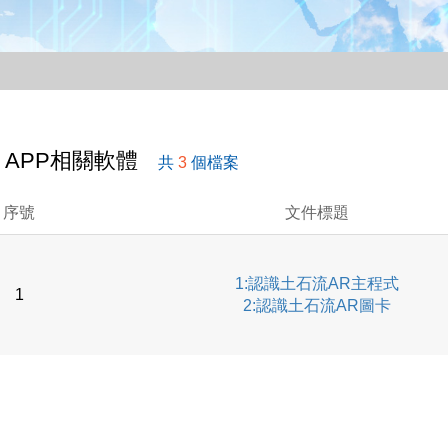
APP相關軟體
共
3
個檔案
序號
文件標題
1:認識土石流AR主程式
1
2:認識土石流AR圖卡