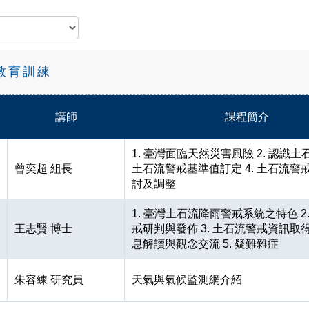
教育訓練
講師
課程簡介
1. 臺灣面臨天然災害風險 2. 認識土石
曾奕超 組長
土石流警戒基準值訂定 4. 土石流警
討及調整
1. 臺灣土石流降雨警戒系統之特色 2
王志賢 博士
戒研判與發佈 3. 土石流警戒資訊取得 
息解讀與觀念交流 5. 疑難雜症
朱容練 研究員
天氣與氣候監測網介紹