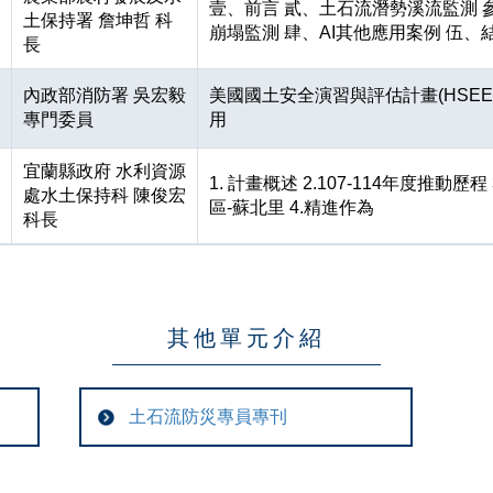
壹、前言 貳、土石流潛勢溪流監測 
土保持署 詹坤哲 科
崩塌監測 肆、AI其他應用案例 伍、
長
內政部消防署 吳宏毅
美國國土安全演習與評估計畫(HSEE
專門委員
用
宜蘭縣政府 水利資源
1. 計畫概述 2.107-114年度推動歷程
處水土保持科 陳俊宏
區-蘇北里 4.精進作為
科長
其他單元介紹
土石流防災專員專刊