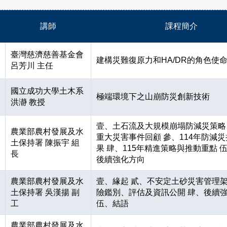
講師
課程簡介
臺灣慈濟慈善基金會
建構災難復原力和HA/DR的角色使
呂芳川 主任
國立成功大學土木系
極端環境下之山崩防災創新技術
洪瀞 教授
壹、土石流及大規模崩塌防減災策略 
農業部農村發展及水
重大災害事件回顧 參、114年防減
土保持署 陳振宇 組
果 肆、115年精進策略與推動重點 
長
後續強化方向
農業部農村發展及水
壹、緣起 貳、不安定土砂災害管理架
土保持署 吳漢揚 副
險鑑別、評估及資訊公開 肆、後續
工
伍、結語
農業部農村發展及水