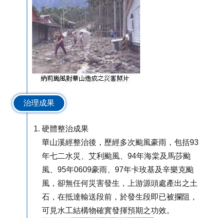
治理成果
硬體整治成果
華山溪經整治後，歷經多次颱風豪雨，包括93
年七二水災、艾利颱風、94年海棠及馬莎颱
風、95年0609豪雨、97年卡玫基及辛樂克颱
風，卻無任何災害發生，上游源頭處產出之土
石，在抵達輸送段前，於發生段即已被攔阻，
可見水工結構物確實發揮預期之功效。