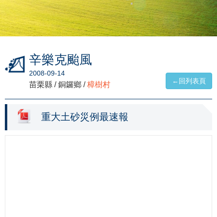
辛樂克颱風
2008-09-14
←回列表頁
苗栗縣 / 銅鑼鄉 /
樟樹村
重大土砂災例最速報