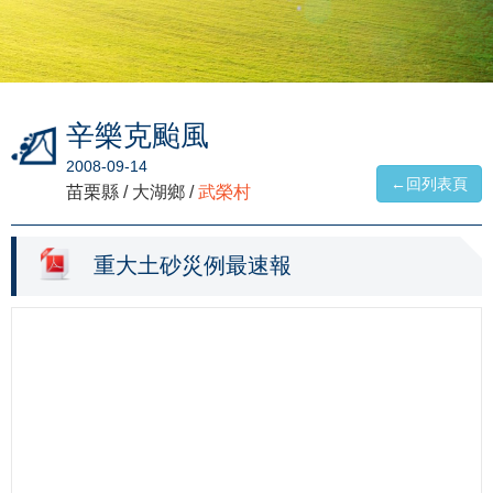
辛樂克颱風
2008-09-14
←回列表頁
苗栗縣 / 大湖鄉 /
武榮村
重大土砂災例最速報