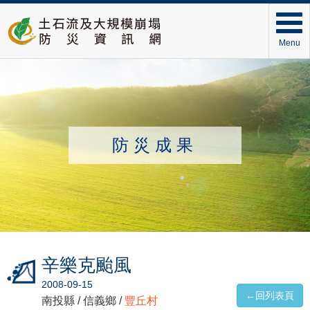
Menu
防災成果
辛樂克颱風
2008-09-15
←回列表頁
南投縣 / 信義鄉 /
豐丘村