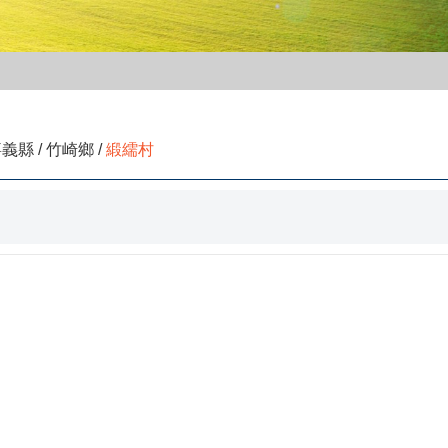
義縣 / 竹崎鄉 /
緞繻村