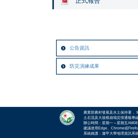
正式報告
公告資訊
防災演練成果
農業部農村發展及水土保持署， 地址：
土石流及大規模崩塌災情通報專線電話：
辦公時間：星期一～星期五AM08:30~1
建議使用Edge、Chrome或Fire
系統維護：逢甲大學地理資訊系