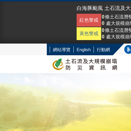
白海豚颱風 土石流及
0
條土石流潛
紅色警戒
0
處大規模崩
0
條土石流潛
黃色警戒
0
處大規模崩
網站導覽
English
行動網