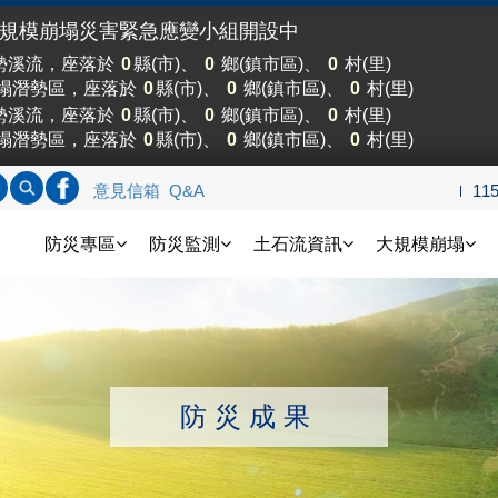
大規模崩塌災害緊急應變小組開設中
勢溪流，座落於
0
縣(市)、
0
鄉(鎮市區)、
0
村(里)
塌潛勢區，座落於
0
縣(市)、
0
鄉(鎮市區)、
0
村(里)
勢溪流，座落於
0
縣(市)、
0
鄉(鎮市區)、
0
村(里)
塌潛勢區，座落於
0
縣(市)、
0
鄉(鎮市區)、
0
村(里)
標題查詢
內文查詢
連結FB
意見信箱
Q&A
11
土石流防災資訊網
防災專區
防災監測
土石流資訊
大規模崩塌
防災成果