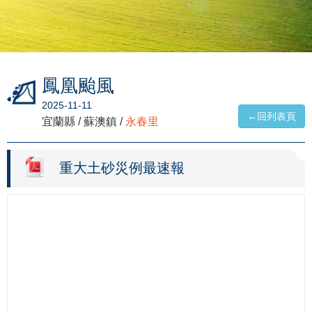
鳳凰颱風
2025-11-11
←回列表頁
宜蘭縣 / 蘇澳鎮 /
永春里
重大土砂災例最速報