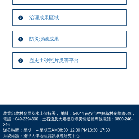
治理成果區域
防災演練成果
歷史土砂照片災害平台
農業部農村發展及水土保持署， 地址：54044 南投市中興新村光華路6號，
電話：049-2394300，土石流及大規模崩塌災情通報專線電話：0800-246-
246
辦公時間：星期一～星期五AM08:30~12:30 PM13:30~17:30
系統維護：逢甲大學地理資訊系統研究中心