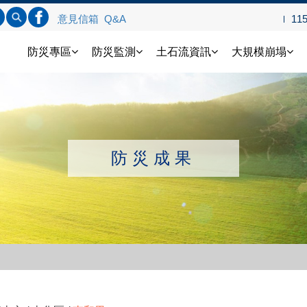
標題查詢
內文查詢
連結FB
意見信箱
Q&A
11
土石流防災資訊網
防災專區
防災監測
土石流資訊
大規模崩塌
防災成果