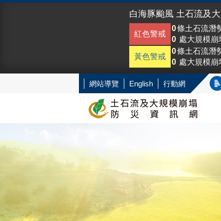
白海豚颱風 土石流及
0
條土石流潛
紅色警戒
0
處大規模崩
0
條土石流潛
黃色警戒
0
處大規模崩
網站導覽
English
行動網