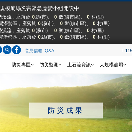
大規模崩塌災害緊急應變小組開設中
勢溪流，座落於
0
縣(市)、
0
鄉(鎮市區)、
0
村(里)
塌潛勢區，座落於
0
縣(市)、
0
鄉(鎮市區)、
0
村(里)
勢溪流，座落於
0
縣(市)、
0
鄉(鎮市區)、
0
村(里)
塌潛勢區，座落於
0
縣(市)、
0
鄉(鎮市區)、
0
村(里)
標題查詢
內文查詢
連結FB
意見信箱
Q&A
11
土石流防災資訊網
防災專區
防災監測
土石流資訊
大規模崩塌
防災成果