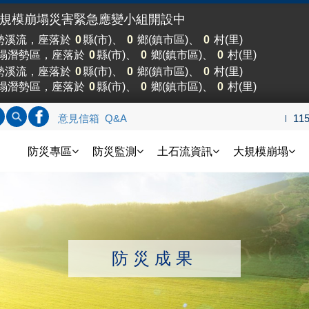
大規模崩塌災害緊急應變小組開設中
勢溪流，座落於
0
縣(市)、
0
鄉(鎮市區)、
0
村(里)
塌潛勢區，座落於
0
縣(市)、
0
鄉(鎮市區)、
0
村(里)
勢溪流，座落於
0
縣(市)、
0
鄉(鎮市區)、
0
村(里)
塌潛勢區，座落於
0
縣(市)、
0
鄉(鎮市區)、
0
村(里)
標題查詢
內文查詢
連結FB
意見信箱
Q&A
11
土石流防災資訊網
防災專區
防災監測
土石流資訊
大規模崩塌
防災成果