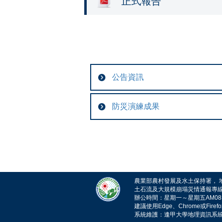
正式報告
公告資訊
防災演練成果
農業部農村發展及水土保持署， 地址：
土石流及大規模崩塌災情通報專線電話：
辦公時間：星期一～星期五AM08:30~1
建議使用Edge、Chrome或Fire
系統維護：逢甲大學地理資訊系