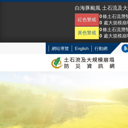
白海豚颱風 土石流及
0
條土石流潛
紅色警戒
0
處大規模崩
0
條土石流潛
黃色警戒
0
處大規模崩
網站導覽
English
行動網