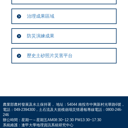
治理成果區域
防災演練成果
歷史土砂照片災害平台
農業部農村發展及水土保持署， 地址：54044 南投市中興新村光華路6號，
電話：049-2394300，土石流及大規模崩塌災情通報專線電話：0800-246-
246
辦公時間：星期一～星期五AM08:30~12:30 PM13:30~17:30
系統維護：逢甲大學地理資訊系統研究中心